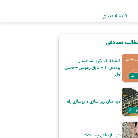
دسته بندی
طالب تصادفی
کتاب نازک کاری ساختمان –
پودمان 4 – عایق رطوبتی – بخش
اول
لايه هاي زير سازي و روسازي راه
بتن بازیافتی چیست؟