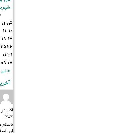
مهر و آب
شهریور 
مر
ش
ی
11
10
18
17
25
24
01
31
08
07
« تیر
آخرین
در
اکبر
1404
این آسفا