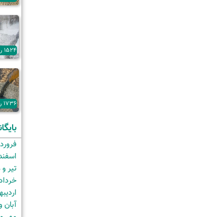
1524 روز پیش
1736 روز پیش
بایگا
فروردی
اسفند و
تیر و مر
خرداد و 
اردیبهش
آبان و آذ