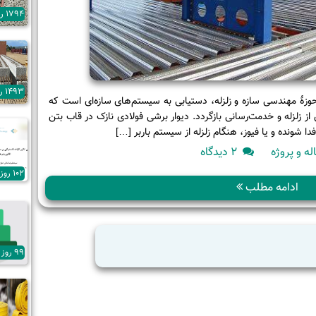
1794 روز پیش
1493 روز پیش
حوزۀ مهندسی سازه و زلزله، دستیابی به سیستم‌های سازه‌ای است که
 زلزله و خدمت‌رسانی بازگردد. دیوار برشی فولادی نازک در قاب بتن
ا شونده و یا فیوز، هنگام زلزله از سیستم باربر […]
برای
له و پروژه
2 دیدگاه
طراحی
102 روز پیش
براساس
ادامه مطلب
عملکرد
پلاستیک
دیواربرشی
99 روز پیش
فولادی
در
قاب
بتن