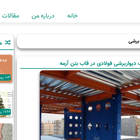
خانه
درباره من
مقالات
 برشی
م
دیواربرشی فولادی در قاب بتن آرمه
103 روز پیش
1766 روز پیش