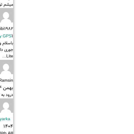
میشم تو
ibi1982
1 اسفند 1404
y GPS
Lite…
Ramsin
بهمن 1404
درود به
yarka
1404
th Alll