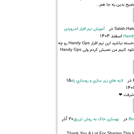
ضیح بدین.یه جا هم…
در
Salah.hab
آموزش نرم افزار اندرویدی
Hand
باسلام وخسته نباشید این نرم افرار Handy Gps رو چه
جوری دانلود کنیم من نصبش کردم ولی Handy Gps
در
15
لايه هاي زير سازي و روسازي راه
 شرفت ❤
در
20 آذر
Bo
بهسازی خاک به روش تزریق
Thank You A Lot For Sharing This Wi