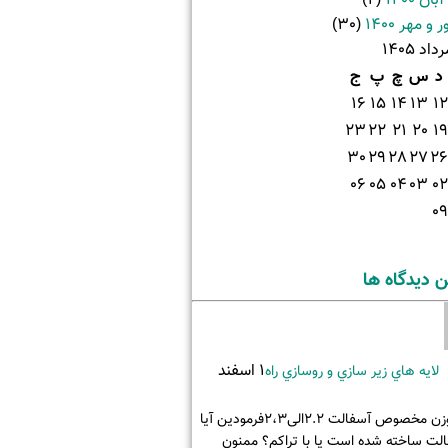
ان 1400
(2)
و مهر 1400
(30)
داد 1405
د
س
چ
پ
ج
16
15
14
13
12
23
22
21
20
19
30
29
28
27
26
06
05
04
03
02
09
 دیدگاه ها
1 اسفند
لايه هاي زير سازي و روسازي راه
باسلام وزن مخصوص آسفالت 2.2الی2،3فرمودین آیا
لت ساخته شده است یا با تراکم؟ ممنون