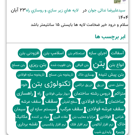
در
23 آبان
سیدعلیرضا ندائی جوان
لايه هاي زير سازي و روسازي راه
1404
سلام و درود خیر ضخامت لایه ها بایستی ۱۵ سانتیمتر باشد
ابر برچسب ها
آسفالت
اجرای سازه
اسلامپ بتن
افزودنی بتن
استحکام بتن
بتن
بتن ریزی
انواع بتن
بتن الیافی
بتن تقویت شده
بتن مسلح
بتن پیش تنیده
بهسازی خاک
تاریخچه بتن مسلح
تاریخچه سازه فولادی
تکنولوژی بتن
خود
تحلیل حدی
تزریق
تزریق تراکمی
راهسازی
متراکم
دروس رشته ساختمان
راه
دیوار برشی فولادی
سقف
سازه فولادی
ساختمان
سقف عرشه
سطح لغزش
سقف عرشه فولادی
سقف مرکب
سیستم سازه ای
سیمان
فولادی
مکانیک
طراحی
مزایا و معایب بتن
ملات قیری
مواد پر کننده
خاک
نقشه برداری
نرم افزار آباکوس
نرم افزار فلک
نرم افزار پلکسیس
ویبره
پایداری شیب