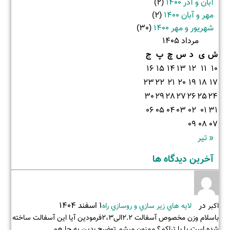
آبان و آذر 1400
(2)
مهر و آبان 1400
(2)
شهریور و مهر 1400
(30)
مرداد 1405
ش
ی
د
س
چ
پ
ج
16
15
14
13
12
11
10
23
22
21
20
19
18
17
30
29
28
27
26
25
24
06
05
04
03
02
01
31
09
08
07
« تیر
آخرین دیدگاه ها
در
1 اسفند 1404
اکبر
لايه هاي زير سازي و روسازي راه
باسلام وزن مخصوص آسفالت 2.2الی2،3فرمودین آیا این آسفالت ساخته
شده است یا با تراکم؟ ممنون میشم توضیح بدین.یه جا هم…