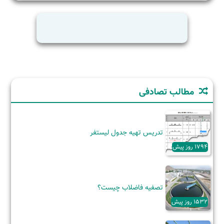
ارزیابی
عددی
مشخصات
حرارتی
بتن
حجیم
خودتراکم
مطالب تصادفی
تدریس تهیه جدول لیستفر
1794 روز پیش
تصفیه فاضلاب چیست؟
1532 روز پیش