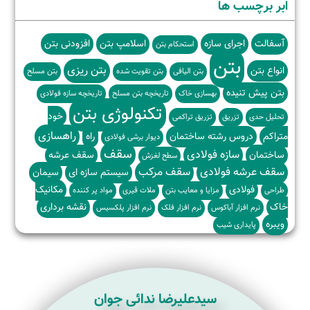
ابر برچسب ها
آسفالت
اجرای سازه
اسلامپ بتن
افزودنی بتن
استحکام بتن
بتن
بتن ریزی
انواع بتن
بتن الیافی
بتن تقویت شده
بتن مسلح
بتن پیش تنیده
بهسازی خاک
تاریخچه بتن مسلح
تاریخچه سازه فولادی
تکنولوژی بتن
خود
تحلیل حدی
تزریق
تزریق تراکمی
راهسازی
متراکم
دروس رشته ساختمان
راه
دیوار برشی فولادی
سقف
سازه فولادی
ساختمان
سقف عرشه
سطح لغزش
سقف عرشه فولادی
سقف مرکب
سیستم سازه ای
سیمان
فولادی
مکانیک
طراحی
مزایا و معایب بتن
ملات قیری
مواد پر کننده
خاک
نقشه برداری
نرم افزار آباکوس
نرم افزار فلک
نرم افزار پلکسیس
ویبره
پایداری شیب
سیدعلیرضا ندائی جوان