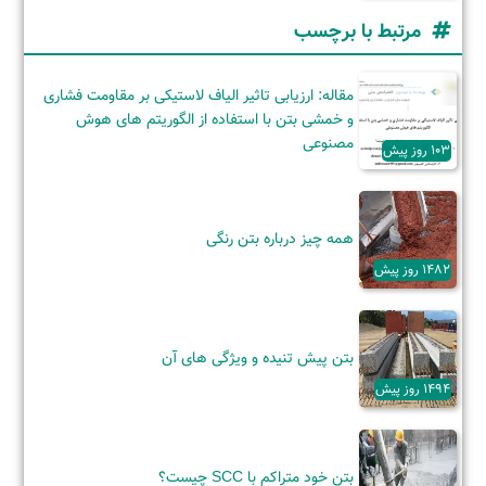
مرتبط با برچسب
مقاله: ارزیابی تاثیر الیاف لاستیکی بر مقاومت فشاری
و خمشی بتن با استفاده از الگوریتم های هوش
مصنوعی
103 روز پیش
همه چیز درباره بتن رنگی
1482 روز پیش
بتن پیش تنیده و ویژگی‌ های آن
1494 روز پیش
بتن خود متراکم با SCC چیست؟