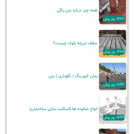
همه چیز درباره بتن رنگی
1482 روز پیش
سقف تیرچه بلوک چیست؟
1486 روز پیش
زمان کیورینگ ( نگهداری ) بتن
1794 روز پیش
انواع شالوده ها (اسکلت سازی ساختمان)
1794 روز پیش