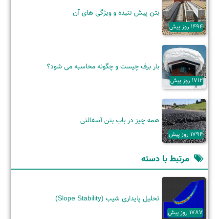
بتن پیش تنیده و ویژگی‌ های آن
1494 روز پیش
بار برف چیست و چگونه محاسبه می شود؟
1712 روز پیش
همه چیز در باب بتن آسفالتی
1794 روز پیش
مرتبط با دسته
تحلیل پایداری شیب (Slope Stability)
1787 روز پیش