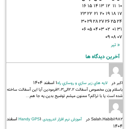
16
15
14
13
12
11
10
23
22
21
20
19
18
17
30
29
28
27
26
25
24
06
05
04
03
02
01
31
09
08
07
« تیر
آخرین دیدگاه ها
در
1 اسفند 1404
اکبر
لايه هاي زير سازي و روسازي راه
باسلام وزن مخصوص آسفالت 2.2الی2،3فرمودین آیا این آسفالت ساخته
شده است یا با تراکم؟ ممنون میشم توضیح بدین.یه جا هم…
در
1 اسفند
Salah.habibi1982
آموزش نرم افزار اندرویدی Handy GPS
1404