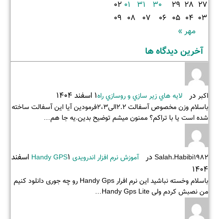
02
01
31
30
29
28
27
09
08
07
06
05
04
03
مهر »
آخرین دیدگاه ها
در
1 اسفند 1404
اکبر
لايه هاي زير سازي و روسازي راه
باسلام وزن مخصوص آسفالت 2.2الی2،3فرمودین آیا این آسفالت ساخته
شده است یا با تراکم؟ ممنون میشم توضیح بدین.یه جا هم…
در
1 اسفند
Salah.habibi1982
آموزش نرم افزار اندرویدی Handy GPS
1404
باسلام وخسته نباشید این نرم افرار Handy Gps رو چه جوری دانلود کنیم
من نصبش کردم ولی Handy Gps Lite…