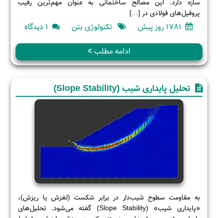
سازه دارد. این مصالح ساختمانی به عنوان مهم‌ترین رقیب
پروفیل‌های فولادی در […]
برای
1781 روز پیش
تکنولوژی بتن
۱ دیدگاه
بتن
مسلح
ادامه مطلب
چیست
؟
—
تحلیل پایداری شیب (Slope Stability)
انواع،
مشخصا
و
کاربردها
بتن
آرمه
به مقاومت سطوح شیب‌دار در برابر شکست (لغزش یا ریزش)،
«پایداری شیب» (Slope Stability) گفته می‌شود. تحلیل‌های