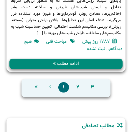
پایداری شیب، روش‌هایی هستند که به منظور ارزیابی شرایط
تعادل و ایمنی شیب‌های طبیعی و ساخته دست بشر
(خاک‌ریزها، معادن روباز، گودبرداری‌ها و غیره) مورد استفاده قرار
می‌گیرند. هدف اصلی این تحلیل‌ها، یافتن نواحی بحرانی (مستعد
ریزش)، بررسی مکانیسم شکست احتمالی، تعیین حساسیت شیب به
مکانیسم‌های مختلف، طراحی شیب‌های بهینه با […]
1787 روز پیش
مباحث فنی
هیچ
برای
دیدگاهی
ثبت نشده
تحلیل
پایداری
ادامه مطلب
شیب
(Slope
Stability)
1
2
3
مطالب تصادفی