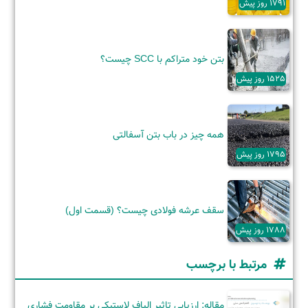
1791 روز پیش
بتن خود متراکم با SCC چیست؟
1525 روز پیش
همه چیز در باب بتن آسفالتی
1795 روز پیش
سقف عرشه فولادی چیست؟ (قسمت اول)
1788 روز پیش
مرتبط با برچسب
مقاله: ارزیابی تاثیر الیاف لاستیکی بر مقاومت فشاری