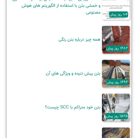
و خمشی بتن با استفاده از الگوریتم های هوش
مصنوعی
104 روز پیش
همه چیز درباره بتن رنگی
1482 روز پیش
بتن پیش تنیده و ویژگی‌ های آن
1494 روز پیش
بتن خود متراکم با SCC چیست؟
1525 روز پیش