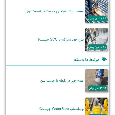
سقف عرشه فولادی چیست؟ (قسمت اول)
1788 روز پیش
بتن خود متراکم با SCC چیست؟
1525 روز پیش
مرتبط با دسته
همه چیز در رابطه با چسب بتن
1794 روز پیش
واتراستاپ WaterStop چیست؟