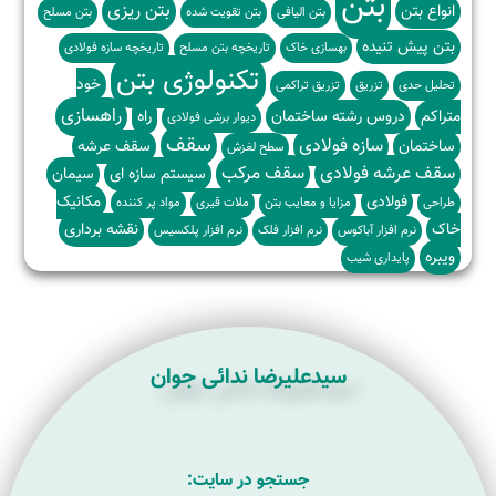
بتن
بتن ریزی
انواع بتن
بتن الیافی
بتن تقویت شده
بتن مسلح
بتن پیش تنیده
بهسازی خاک
تاریخچه بتن مسلح
تاریخچه سازه فولادی
تکنولوژی بتن
خود
تحلیل حدی
تزریق
تزریق تراکمی
راهسازی
متراکم
دروس رشته ساختمان
راه
دیوار برشی فولادی
سقف
سازه فولادی
ساختمان
سقف عرشه
سطح لغزش
سقف عرشه فولادی
سقف مرکب
سیستم سازه ای
سیمان
فولادی
مکانیک
طراحی
مزایا و معایب بتن
ملات قیری
مواد پر کننده
خاک
نقشه برداری
نرم افزار آباکوس
نرم افزار فلک
نرم افزار پلکسیس
ویبره
پایداری شیب
سیدعلیرضا ندائی جوان
جستجو در سایت: