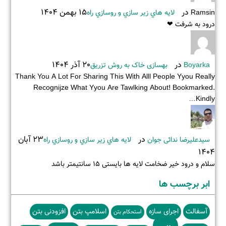
در
15 بهمن 1404
Ramsin
لايه هاي زير سازي و روسازي راه
درود به شرفت ❤
در
20 آذر 1404
Boyarka
بهسازی خاک به روش تزریق
Thank You A Lot For Sharing This With Alll People Yyou Really
Recognijze What Yyou Are Tawlking About! Bookmarked.
Kindly…
در
23 آبان
سیدعلیرضا ندائی جوان
لايه هاي زير سازي و روسازي راه
1404
سلام و درود خیر ضخامت لایه ها بایستی ۱۵ سانتیمتر باشد
ابر برچسب ها
آسفالت
اجرای سازه
اسلامپ بتن
افزودنی بتن
استحکام بتن