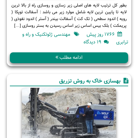
بطور کل ترتیب لایه های اصلی زیر زسازی و روسازی راه از بالا ترین
لایه تا پایین ترین لایه شامل موارد زیر می باشد : آسفالت توپکا (
رویه ) اندود سطحی ( تک کت ) آسفالت بیندر ( آستر ) اندود نفوذی (
پریمکت ) بلک بیس اساس زیر اساس رسیدن به بستر روسازی […]
1766 روز پیش
مهندسی ژئوتکنیک و راه و
برای
ترابری
19 دیدگاه
لايه
هاي
ادامه مطلب
زير
سازي
و
بهسازی خاک به روش تزریق
روسازي
راه