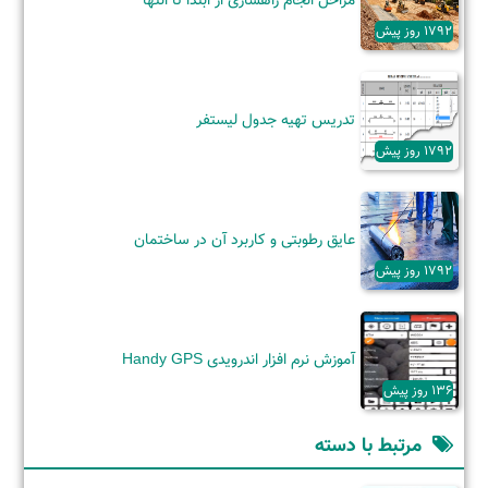
مراحل انجام راهسازی از ابتدا تا انتها
1792 روز پیش
تدریس تهیه جدول لیستفر
1792 روز پیش
عایق رطوبتی و کاربرد آن‌ در ساختمان
1792 روز پیش
آموزش نرم افزار اندرویدی Handy GPS
136 روز پیش
مرتبط با دسته