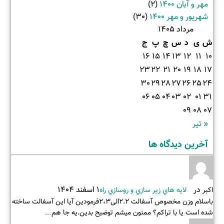
مهر و آبان 1400
(2)
شهریور و مهر 1400
(30)
مرداد 1405
ش
ی
د
س
چ
پ
ج
16
15
14
13
12
11
10
23
22
21
20
19
18
17
30
29
28
27
26
25
24
06
05
04
03
02
01
31
09
08
07
« تیر
آخرین دیدگاه ها
در
1 اسفند 1404
اکبر
لايه هاي زير سازي و روسازي راه
باسلام وزن مخصوص آسفالت 2.2الی2،3فرمودین آیا این آسفالت ساخته
شده است یا با تراکم؟ ممنون میشم توضیح بدین.یه جا هم…