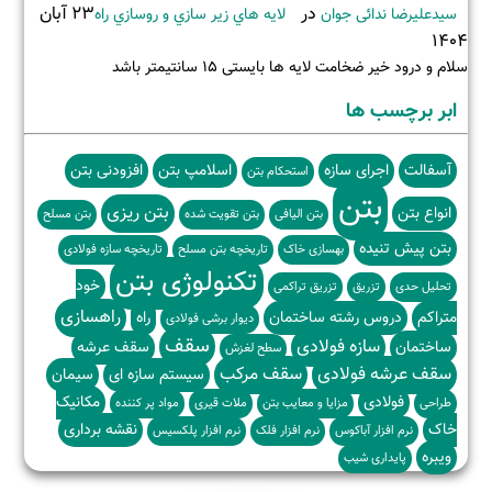
در
23 آبان
سیدعلیرضا ندائی جوان
لايه هاي زير سازي و روسازي راه
1404
سلام و درود خیر ضخامت لایه ها بایستی ۱۵ سانتیمتر باشد
ابر برچسب ها
آسفالت
اجرای سازه
اسلامپ بتن
افزودنی بتن
استحکام بتن
بتن
بتن ریزی
انواع بتن
بتن الیافی
بتن تقویت شده
بتن مسلح
بتن پیش تنیده
بهسازی خاک
تاریخچه بتن مسلح
تاریخچه سازه فولادی
تکنولوژی بتن
خود
تحلیل حدی
تزریق
تزریق تراکمی
راهسازی
متراکم
دروس رشته ساختمان
راه
دیوار برشی فولادی
سقف
سازه فولادی
ساختمان
سقف عرشه
سطح لغزش
سقف عرشه فولادی
سقف مرکب
سیستم سازه ای
سیمان
فولادی
مکانیک
طراحی
مزایا و معایب بتن
ملات قیری
مواد پر کننده
خاک
نقشه برداری
نرم افزار آباکوس
نرم افزار فلک
نرم افزار پلکسیس
ویبره
پایداری شیب