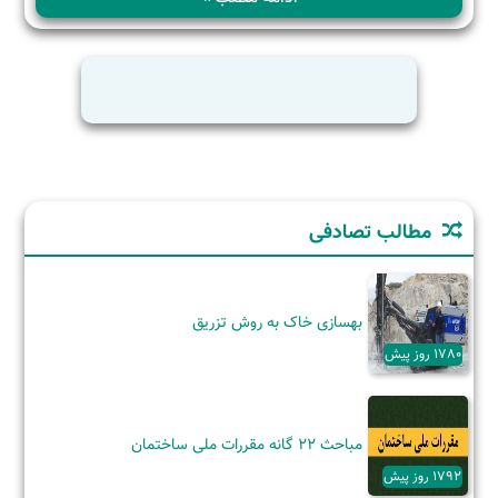
ها
(اسکلت
سازی
ساختمان)
مطالب تصادفی
بهسازی خاک به روش تزریق
1780 روز پیش
مباحث 22 گانه مقررات ملی ساختمان
1792 روز پیش