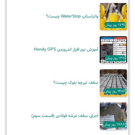
واتراستاپ WaterStop چیست؟
1791 روز پیش
آموزش نرم افزار اندرویدی Handy GPS
138 روز پیش
سقف تیرچه بلوک چیست؟
1486 روز پیش
اجرای سقف عرشه فولادی (قسمت سوم)
1788 روز پیش