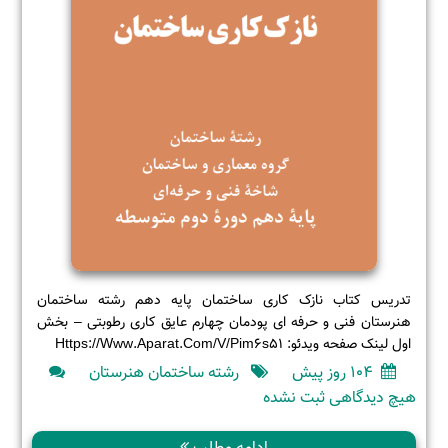
عایق
رطوبتی
–
بخش
دوم
تدریس کتاب نازک کاری ساختمان پایه دهم رشته ساختمان
هنرستان فنی و حرفه ای پودمان چهارم عایق کاری رطوبتی – بخش
اول لینک صفحه ویدئو: Https://www.aparat.com/v/pim6s51
104 روز پیش
رشته ساختمان هنرستان
برای
هیچ دیدگاهی
ثبت نشده
کتاب
نازک