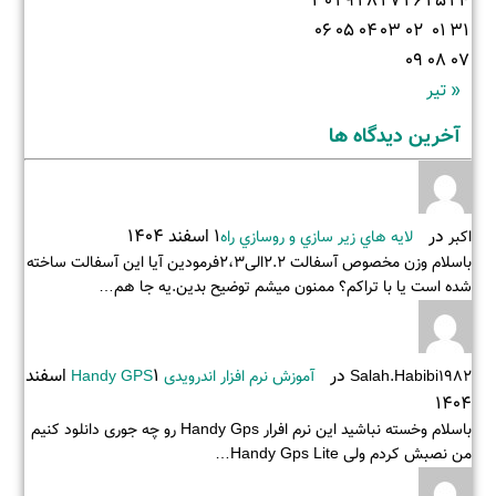
30
29
28
27
26
25
24
06
05
04
03
02
01
31
09
08
07
« تیر
آخرین دیدگاه ها
در
1 اسفند 1404
اکبر
لايه هاي زير سازي و روسازي راه
باسلام وزن مخصوص آسفالت 2.2الی2،3فرمودین آیا این آسفالت ساخته
شده است یا با تراکم؟ ممنون میشم توضیح بدین.یه جا هم…
در
1 اسفند
Salah.habibi1982
آموزش نرم افزار اندرویدی Handy GPS
1404
باسلام وخسته نباشید این نرم افرار Handy Gps رو چه جوری دانلود کنیم
من نصبش کردم ولی Handy Gps Lite…