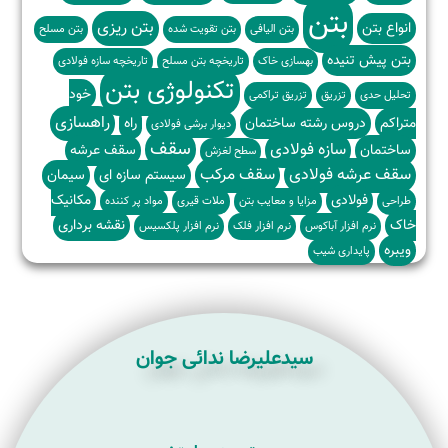
بتن
بتن ریزی
انواع بتن
بتن الیافی
بتن تقویت شده
بتن مسلح
بتن پیش تنیده
بهسازی خاک
تاریخچه بتن مسلح
تاریخچه سازه فولادی
تکنولوژی بتن
خود
تحلیل حدی
تزریق
تزریق تراکمی
راهسازی
متراکم
دروس رشته ساختمان
راه
دیوار برشی فولادی
سقف
سازه فولادی
ساختمان
سقف عرشه
سطح لغزش
سقف عرشه فولادی
سقف مرکب
سیستم سازه ای
سیمان
فولادی
مکانیک
طراحی
مزایا و معایب بتن
ملات قیری
مواد پر کننده
خاک
نقشه برداری
نرم افزار آباکوس
نرم افزار فلک
نرم افزار پلکسیس
ویبره
پایداری شیب
سیدعلیرضا ندائی جوان