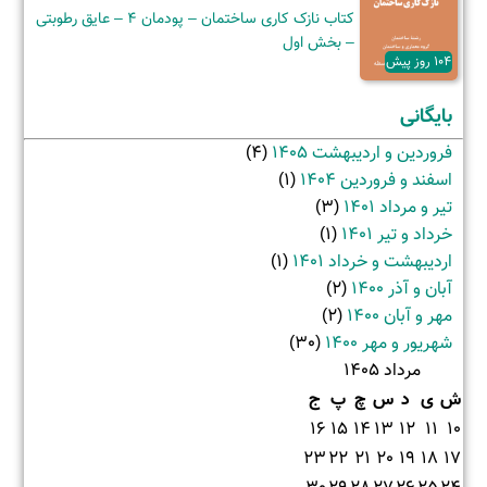
کتاب نازک کاری ساختمان – پودمان 4 – عایق رطوبتی
– بخش اول
104 روز پیش
بایگانی
فروردین و اردیبهشت 1405
(4)
اسفند و فروردین 1404
(1)
تیر و مرداد 1401
(3)
خرداد و تیر 1401
(1)
اردیبهشت و خرداد 1401
(1)
آبان و آذر 1400
(2)
مهر و آبان 1400
(2)
شهریور و مهر 1400
(30)
مرداد 1405
ش
ی
د
س
چ
پ
ج
16
15
14
13
12
11
10
23
22
21
20
19
18
17