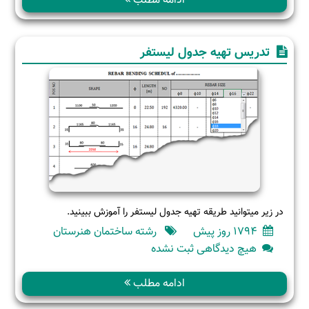
ادامه مطلب
کاری
ساختمان
–
تدریس تهیه جدول لیستفر
پودمان
4
–
عایق
رطوبتی
–
بخش
اول
در زیر میتوانید طریقه تهیه جدول لیستفر را آموزش ببینید.
1794 روز پیش
رشته ساختمان هنرستان
برای
هیچ دیدگاهی
ثبت نشده
تدریس
تهیه
ادامه مطلب
جدول