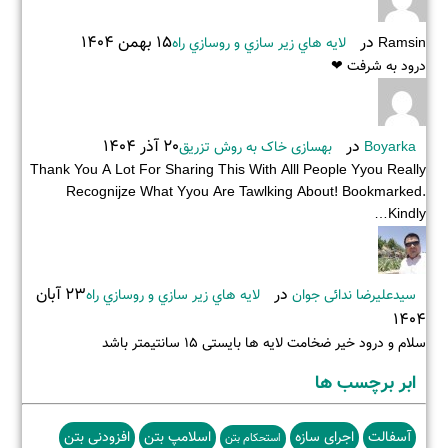
در
15 بهمن 1404
Ramsin
لايه هاي زير سازي و روسازي راه
درود به شرفت ❤
در
20 آذر 1404
Boyarka
بهسازی خاک به روش تزریق
Thank You A Lot For Sharing This With Alll People Yyou Really
Recognijze What Yyou Are Tawlking About! Bookmarked.
Kindly…
در
23 آبان
سیدعلیرضا ندائی جوان
لايه هاي زير سازي و روسازي راه
1404
سلام و درود خیر ضخامت لایه ها بایستی ۱۵ سانتیمتر باشد
ابر برچسب ها
آسفالت
اجرای سازه
اسلامپ بتن
افزودنی بتن
استحکام بتن