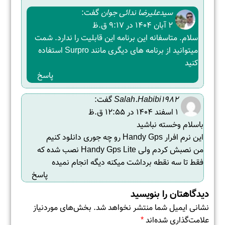
سیدعلیرضا ندائی جوان
گفت:
2 آبان 1404 در 9:17 ق.ظ
سلام. متاسفانه این برنامه این قابلیت را ندارد. شمت
میتوانید از برنامه های دیگری مانند Surpro استفاده
کنید
پاسخ
Salah.habibi1982
گفت:
1 اسفند 1404 در 12:55 ق.ظ
باسلام وخسته نباشید
این نرم افرار Handy Gps رو چه جوری دانلود کنیم
من نصبش کردم ولی Handy Gps Lite نصب شده که
فقط تا سه نقطه برداشت میکنه دیگه انجام نمیده
پاسخ
دیدگاهتان را بنویسید
نشانی ایمیل شما منتشر نخواهد شد.
بخش‌های موردنیاز
علامت‌گذاری شده‌اند
*