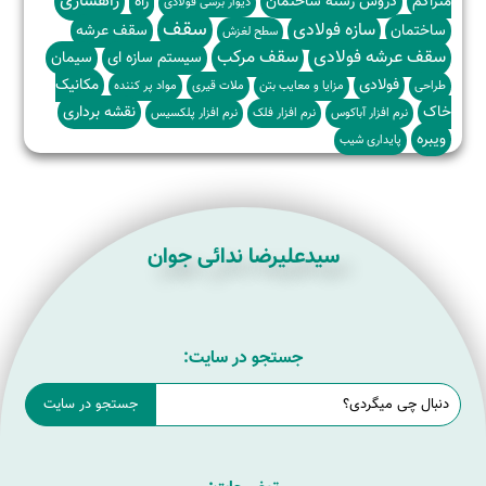
راهسازی
متراکم
دروس رشته ساختمان
راه
دیوار برشی فولادی
سقف
سازه فولادی
ساختمان
سقف عرشه
سطح لغزش
سقف عرشه فولادی
سقف مرکب
سیستم سازه ای
سیمان
فولادی
مکانیک
طراحی
مزایا و معایب بتن
ملات قیری
مواد پر کننده
خاک
نقشه برداری
نرم افزار آباکوس
نرم افزار فلک
نرم افزار پلکسیس
ویبره
پایداری شیب
سیدعلیرضا ندائی جوان
جستجو در سایت: