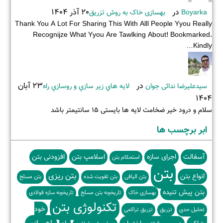
در
20 آذر 1404
Boyarka
بهسازی خاک به روش تزریق
Thank You A Lot For Sharing This With Alll People Yyou Really
Recognijze What Yyou Are Tawlking About! Bookmarked.
Kindly…
در
23 آبان
سیدعلیرضا ندائی جوان
لايه هاي زير سازي و روسازي راه
1404
سلام و درود خیر ضخامت لایه ها بایستی ۱۵ سانتیمتر باشد
ابر برچسب ها
آسفالت
اجرای سازه
اسلامپ بتن
افزودنی بتن
استحکام بتن
بتن
بتن ریزی
انواع بتن
بتن الیافی
بتن تقویت شده
بتن مسلح
بتن پیش تنیده
بهسازی خاک
تاریخچه بتن مسلح
تاریخچه سازه فولادی
تکنولوژی بتن
خود
تحلیل حدی
تزریق
تزریق تراکمی