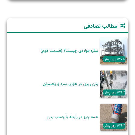
مطالب تصادفی
سازه فولادی چیست؟ (قسمت دوم)
1778 روز پیش
بتن ریزی در هوای سرد و یخبندان
1793 روز پیش
همه چیز در رابطه با چسب بتن
1793 روز پیش