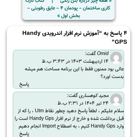
«
همه چیز درباره بتن رنگی
|
کتاب نازک
کاری ساختمان – پودمان 4 – عایق رطوبتی –
بخش اول
»
4 پاسخ به “آموزش نرم افزار اندرویدی Handy
GPS”
Omid
گفت:
14 اردیبهشت 1403 در 3:43 ب.ظ
عالی بود ممنون فقط با این برنامه مساحت هم میشه
بدست اورد؟
پاسخ
مجید کوهساری
گفت:
24 تیر 1404 در 2:31 ب.ظ
سلام علیکم ، لطفاً پاسخ دهید چطور نقاط Utm ، را که از
قبل برداشت شده و خارج از نرم افزار Handy Gps است را
وارد Handy Gps کنیم ، به اصطلاح Import انجام دهیم
پاسخ