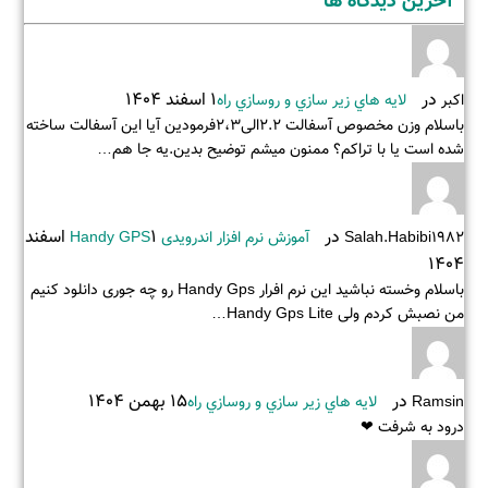
آخرین دیدگاه ها
در
1 اسفند 1404
اکبر
لايه هاي زير سازي و روسازي راه
باسلام وزن مخصوص آسفالت 2.2الی2،3فرمودین آیا این آسفالت ساخته
شده است یا با تراکم؟ ممنون میشم توضیح بدین.یه جا هم…
در
1 اسفند
Salah.habibi1982
آموزش نرم افزار اندرویدی Handy GPS
1404
باسلام وخسته نباشید این نرم افرار Handy Gps رو چه جوری دانلود کنیم
من نصبش کردم ولی Handy Gps Lite…
در
15 بهمن 1404
Ramsin
لايه هاي زير سازي و روسازي راه
درود به شرفت ❤