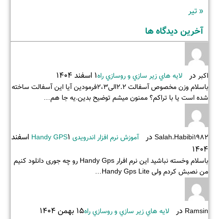
« تیر
آخرین دیدگاه ها
در
1 اسفند 1404
اکبر
لايه هاي زير سازي و روسازي راه
باسلام وزن مخصوص آسفالت 2.2الی2،3فرمودین آیا این آسفالت ساخته
شده است یا با تراکم؟ ممنون میشم توضیح بدین.یه جا هم…
در
1 اسفند
Salah.habibi1982
آموزش نرم افزار اندرویدی Handy GPS
1404
باسلام وخسته نباشید این نرم افرار Handy Gps رو چه جوری دانلود کنیم
من نصبش کردم ولی Handy Gps Lite…
در
15 بهمن 1404
Ramsin
لايه هاي زير سازي و روسازي راه