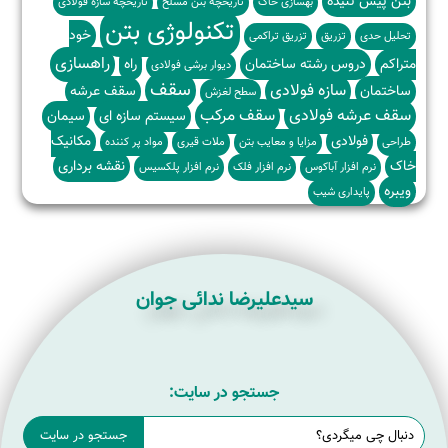
بتن پیش تنیده
بهسازی خاک
تاریخچه بتن مسلح
تاریخچه سازه فولادی
تکنولوژی بتن
خود
تحلیل حدی
تزریق
تزریق تراکمی
راهسازی
متراکم
دروس رشته ساختمان
راه
دیوار برشی فولادی
سقف
سازه فولادی
ساختمان
سقف عرشه
سطح لغزش
سقف عرشه فولادی
سقف مرکب
سیستم سازه ای
سیمان
فولادی
مکانیک
طراحی
مزایا و معایب بتن
ملات قیری
مواد پر کننده
خاک
نقشه برداری
نرم افزار آباکوس
نرم افزار فلک
نرم افزار پلکسیس
ویبره
پایداری شیب
سیدعلیرضا ندائی جوان
جستجو در سایت: