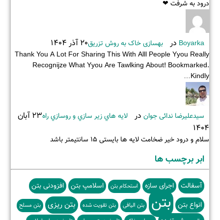
درود به شرفت ❤
در
20 آذر 1404
Boyarka
بهسازی خاک به روش تزریق
Thank You A Lot For Sharing This With Alll People Yyou Really
Recognijze What Yyou Are Tawlking About! Bookmarked.
Kindly…
در
23 آبان
سیدعلیرضا ندائی جوان
لايه هاي زير سازي و روسازي راه
1404
سلام و درود خیر ضخامت لایه ها بایستی ۱۵ سانتیمتر باشد
ابر برچسب ها
آسفالت
اجرای سازه
اسلامپ بتن
افزودنی بتن
استحکام بتن
بتن
بتن ریزی
انواع بتن
بتن الیافی
بتن تقویت شده
بتن مسلح