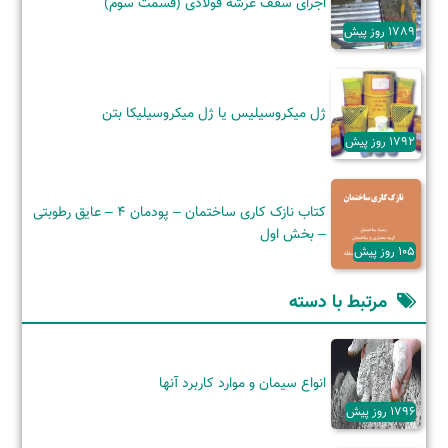
اجرای سقف عرشه فولادی (قسمت سوم)
1789 روز پیش
ژل میکروسیلیس یا ژل میکروسیلیکا بتن
1792 روز پیش
کتاب نازک کاری ساختمان – پودمان 4 – عایق رطوبتی
– بخش اول
105 روز پیش
مرتبط با دسته
انواع سیمان و موارد کاربرد آنها
1796 روز پیش