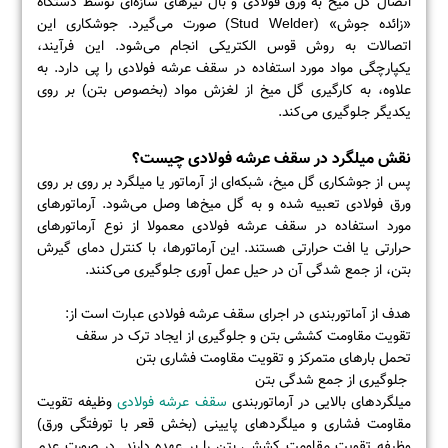
اتصال گل میخ به ورق فولادی و بال تیرهای سازه‌ای توسط دستگاه
«زائده جوش» (Stud Welder) صورت می‌گیرد. جوشکاری این
اتصالات به روش قوس الکتریکی انجام می‌شود. این فرآیند،
یکپارچگی مواد مورد استفاده در سقف عرشه فولادی را پی دارد. به
علاوه، به کارگیری گل میخ از لغزش مواد (بخصوص بتن) بر روی
یکدیگر جلوگیری می‌کند.
نقش میلگرد در سقف عرشه فولادی چیست؟
پس از جوشکاری گل میخ، شبکه‌ای از آرماتور یا میلگرد بر روی بر روی
ورق فولادی تعبیه شده و به گل میخ‌ها وصل می‌شود. آرماتورهای
مورد استفاده در سقف عرشه فولادی معمولا از نوع آرماتورهای
حرارتی یا افت حرارتی هستند. این آرماتورها، با کنترل دمای گیرش
بتن، از جمع شدگی آن در حیل عمل آوری جلوگیری می‌کنند.
هدف از آماتوربندی در اجرای سقف عرشه فولادی عبارت است از:
تقویت مقاومت کششی بتن و جلوگیری از ایجاد ترک در سقف
تحمل بارهای متمرکز و تقویت مقاومت فشاری بتن
جلوگیری از جمع شدگی بتن
میلگردهای بالایی در آرماتوربندی
سقف عرشه فولادی
وظیفه تقویت
مقاومت فشاری و میلگردهای پایینی (بخش قعر با تورفتگی ورق)
وظیفه تقویت مقاومت کششی بتن را بر عهده دارند. در صورت عدم