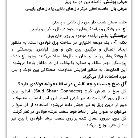
عرض پوشش
: فاصله بین دو لبه ورق
عرض بال
: فاصله افقی مرکز بال‌های بالایی یا بال‌های پایینی
جان
: بخش شیب دار بین بال بالایی و پایینی
آج
: تور رفتگی و برآمدگی‌های موجود در بال بالایی و پایینی
برجستگی
: بخش برآمده موجود بر روی جان ورق
نکته
: آج، یک مولفه اختیاری در ساخت ورق فولادی است. به منظور
ایجاد اتصال و درگیری بین بتن و ورق فولادی، برجستگی و
فرورفتگی‌هایی را بر وی جان یا بال‌ها ایجاد می‌کنند. وجود آج باعث
پیوستگی بهتر سقف و عمکرد یکنواخت آن در مقابل بارها می‌شود.
این المان‌ها، به منظور افزایش مقاومت اصطکاکی بین فولاد و بتن
مورد استفاده قرار می‌گیرند.
گل میخ چیست و چه نقشی در سقف عرشه فولادی دارد؟
گل میخ یا «برش گیر» (Stud Shear Connector)، ابزاری برای
اتصال ورق گالوانیزه به تیر فرعی است. این ابزار اتصال، معمولا با
عبور از درون ورق به تیر جوش داده می‌شود. استفاده از گل میخ را
می‌توان به عنوان یکی از نقاط قوط سقف عرشه فولادی در نظر گرفت.
گل میخ، نیروی اعمال شده بر روی سقف عرشه فولادی را بین تیر
و دال بتنی توزیع می‌کند.